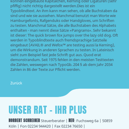
können eingebaute Kapitälchen, Kerning oder Ligaturen (sehr
pfiffig) nicht richtig dargestellt werden.Dies ist ein
Typoblindtext. An ihm kann man sehen, ob alle Buchstaben da
sind und wie sie aussehen. Manchmal benutzt man Worte wie
Hamburgefonts, Rafgenduks oder Handgloves, um Schriften
zu testen. Manchmal Sätze, die alle Buchstaben des Alphabets
enthalten - man nennt diese Sätze »Pangrams«. Sehr bekannt
ist dieser: The quick brown fox jumps over the lazy old dog. Oft
werden in Typoblindtexte auch fremdsprachige Satzteile
eingebaut (AVAIL® and Wefox™ are testing aussi la Kerning),
um die Wirkung in anderen Sprachen zu testen. In Lateinisch
sieht zum Beispiel fast jede Schrift gut aus. Quod erat
demonstrandum. Seit 1975 fehlen in den meisten Testtexten
die Zahlen, weswegen nach TypoGb. 204 § ab dem Jahr 2034
Zahlen in 86 der Texte zur Pflicht werden.
Zurück
UNSER RAT - IHR PLUS
NORBERT SCHREINER
NEU
Steuerberater |
: Fuchsweg 6a | 50859
Köln | Fon 02234 944420 | Fax 02234 76650 |