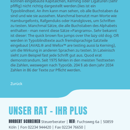
können eingebaute Kapitälchen, Kerning oder Ligaturen (sehr
pfiffig) nicht richtig dargestellt werden.Dies ist ein
Typoblindtext. An ihm kann man sehen, ob alle Buchstaben da
sind und wie sie aussehen. Manchmal benutzt man Worte wie
Hamburgefonts, Rafgenduks oder Handgloves, um Schriften
zu testen. Manchmal Sätze, die alle Buchstaben des Alphabets
enthalten - man nennt diese Sätze »Pangrams«. Sehr bekannt
ist dieser: The quick brown fox jumps over the lazy old dog. Oft
werden in Typoblindtexte auch fremdsprachige Satzteile
eingebaut (AVAIL® and Wefox™ are testing aussi la Kerning),
um die Wirkung in anderen Sprachen zu testen. In Lateinisch
sieht zum Beispiel fast jede Schrift gut aus. Quod erat
demonstrandum. Seit 1975 fehlen in den meisten Testtexten
die Zahlen, weswegen nach TypoGb. 204 § ab dem Jahr 2034
Zahlen in 86 der Texte zur Pflicht werden.
Zurück
UNSER RAT - IHR PLUS
NORBERT SCHREINER
NEU
Steuerberater |
: Fuchsweg 6a | 50859
Köln | Fon 02234 944420 | Fax 02234 76650 |