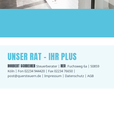
UNSER RAT - IHR PLUS
NORBERT SCHREINER
NEU
Steuerberater |
: Fuchsweg 6a | 50859
Köln | Fon 02234 944420 | Fax 02234 76650 |
post@quersteuern.de
|
Impressum
|
Datenschutz
|
AGB